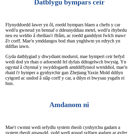
Datblygu bympars ceir
Flynyddoedd lawer yn ôl, roedd bympars blaen a chefn y car
wedi'u gwneud yn bennaf o ddeunyddiau metel, wedi'u rhybedu
neu eu weldio â rheiliau'r ffrâm, ac roedd ganddynt fwlch mawr
â'r corff. Mae'n ymddangos bod rhan ynghlwm yn edrych yn
ddiflas iawn.
Gyda datblygiad y diwydiant modurol, mae bymperi ceir hefyd
wedi dod yn rhan o arloesedd fel dyfais ddiogelwch bwysig. Yn
ogystal â chynnal y swyddogaeth amddiffynnol wreiddiol, mae'n
rhaid i'r bymper a gynhyrchir gan Zhejiang Yaxin Mold ddilyn
cytgord ac undod â siâp corff y car, a dilyn ei bwysau ysgafn ei
hun.
Amdanom ni
Mae'r cwmni wedi sefydlu system rheoli cynhyrchu gadarn a
system rheoli ansawdd, sydd wedi gosod sylfaen gadarn ar gyfer