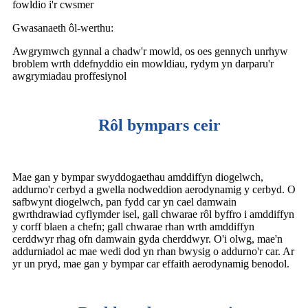
fowldio i'r cwsmer
Gwasanaeth ôl-werthu:
Awgrymwch gynnal a chadw'r mowld, os oes gennych unrhyw
broblem wrth ddefnyddio ein mowldiau, rydym yn darparu'r
awgrymiadau proffesiynol
Rôl bympars ceir
Mae gan y bympar swyddogaethau amddiffyn diogelwch,
addurno'r cerbyd a gwella nodweddion aerodynamig y cerbyd. O
safbwynt diogelwch, pan fydd car yn cael damwain
gwrthdrawiad cyflymder isel, gall chwarae rôl byffro i amddiffyn
y corff blaen a chefn; gall chwarae rhan wrth amddiffyn
cerddwyr rhag ofn damwain gyda cherddwyr. O'i olwg, mae'n
addurniadol ac mae wedi dod yn rhan bwysig o addurno'r car. Ar
yr un pryd, mae gan y bympar car effaith aerodynamig benodol.