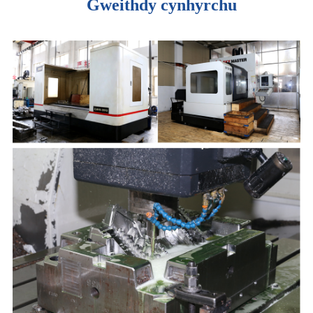
Gweithdy cynhyrchu