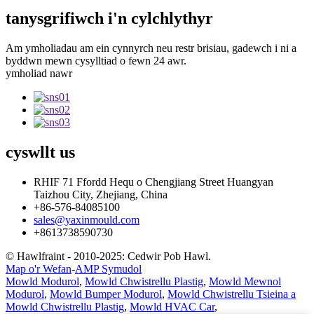
tanysgrifiwch i'n cylchlythyr
Am ymholiadau am ein cynnyrch neu restr brisiau, gadewch i ni a
byddwn mewn cysylltiad o fewn 24 awr.
ymholiad nawr
cyswllt
us
RHIF 71 Ffordd Hequ o Chengjiang Street Huangyan
Taizhou City, Zhejiang, China
+86-576-84085100
sales@yaxinmould.com
+8613738590730
© Hawlfraint - 2010-2025: Cedwir Pob Hawl.
Map o'r Wefan
-
AMP Symudol
Mowld Modurol
,
Mowld Chwistrellu Plastig
,
Mowld Mewnol
Modurol
,
Mowld Bumper Modurol
,
Mowld Chwistrellu Tsieina a
Mowld Chwistrellu Plastig
,
Mowld HVAC Car
,