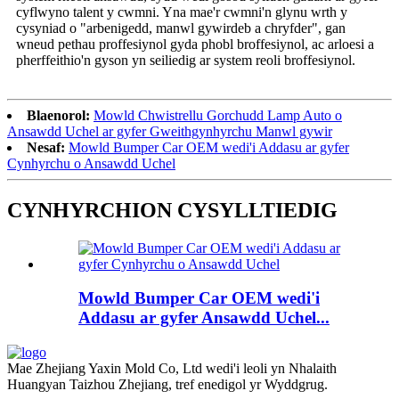
cyflwyno talent y cwmni. Yna mae'r cwmni'n glynu wrth y
cysyniad o "arbenigedd, manwl gywirdeb a chryfder", gan
wneud pethau proffesiynol gyda phobl broffesiynol, ac arloesi a
pherffeithio'n gyson yn seiliedig ar system reoli broffesiynol.
Blaenorol:
Mowld Chwistrellu Gorchudd Lamp Auto o
Ansawdd Uchel ar gyfer Gweithgynhyrchu Manwl gywir
Nesaf:
Mowld Bumper Car OEM wedi'i Addasu ar gyfer
Cynhyrchu o Ansawdd Uchel
CYNHYRCHION CYSYLLTIEDIG
Mowld Bumper Car OEM wedi'i
Addasu ar gyfer Ansawdd Uchel...
Mae Zhejiang Yaxin Mold Co, Ltd wedi'i leoli yn Nhalaith
Huangyan Taizhou Zhejiang, tref enedigol yr Wyddgrug.