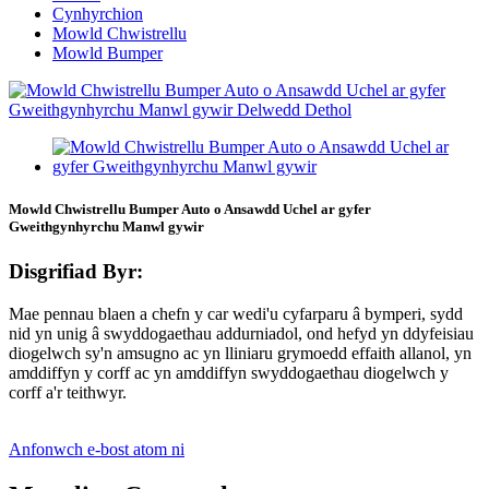
Cynhyrchion
Mowld Chwistrellu
Mowld Bumper
Mowld Chwistrellu Bumper Auto o Ansawdd Uchel ar gyfer
Gweithgynhyrchu Manwl gywir
Disgrifiad Byr:
Mae pennau blaen a chefn y car wedi'u cyfarparu â bymperi, sydd
nid yn unig â swyddogaethau addurniadol, ond hefyd yn ddyfeisiau
diogelwch sy'n amsugno ac yn lliniaru grymoedd effaith allanol, yn
amddiffyn y corff ac yn amddiffyn swyddogaethau diogelwch y
corff a'r teithwyr.
Anfonwch e-bost atom ni