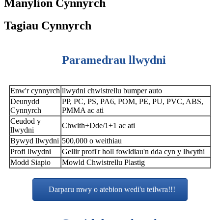
Manylion Cynnyrch
Tagiau Cynnyrch
Paramedrau llwydni
Enw'r cynnyrch
llwydni chwistrellu bumper auto
Deunydd
PP, PC, PS, PA6, POM, PE, PU, ​​PVC, ABS,
Cynnyrch
PMMA ac ati
Ceudod y
Chwith+Dde/1+1 ac ati
llwydni
Bywyd llwydni
500,000 o weithiau
Profi llwydni
Gellir profi'r holl fowldiau'n dda cyn y llwythi
Modd Siapio
Mowld Chwistrellu Plastig
Darparu mwy o atebion wedi'u teilwra!!!