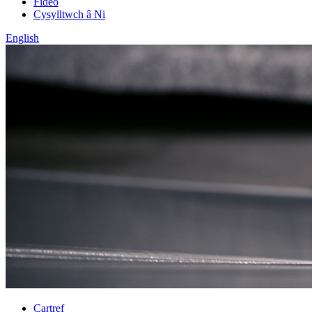
Fideo
Cysylltwch â Ni
English
Cartref