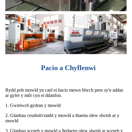
Pacio a Chyflenwi
Bydd pob mowld yn cael ei bacio mewn blwch pren sy'n addas
ar gyfer y môr cyn ei ddanfon.
1. Gwiriwch gydran y mowld
2. Glanhau ceudod/craidd y mowld a thaenu olew slwtsh ar y
mowld
3. Glanhau wyneb y mowld a lledaenu olew slwtsh ar wyneb y