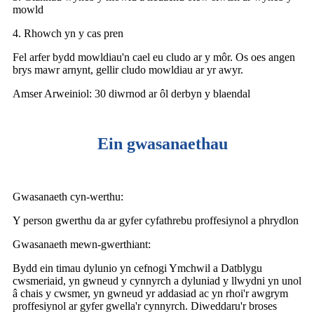
mowld
4. Rhowch yn y cas pren
Fel arfer bydd mowldiau'n cael eu cludo ar y môr. Os oes angen
brys mawr arnynt, gellir cludo mowldiau ar yr awyr.
Amser Arweiniol: 30 diwrnod ar ôl derbyn y blaendal
Ein gwasanaethau
Gwasanaeth cyn-werthu:
Y person gwerthu da ar gyfer cyfathrebu proffesiynol a phrydlon
Gwasanaeth mewn-gwerthiant:
Bydd ein timau dylunio yn cefnogi Ymchwil a Datblygu
cwsmeriaid, yn gwneud y cynnyrch a dyluniad y llwydni yn unol
â chais y cwsmer, yn gwneud yr addasiad ac yn rhoi'r awgrym
proffesiynol ar gyfer gwella'r cynnyrch. Diweddaru'r broses