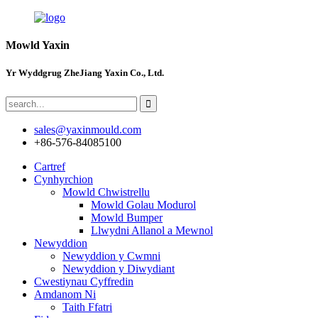
Mowld Yaxin
Yr Wyddgrug ZheJiang Yaxin Co., Ltd.
sales@yaxinmould.com
+86-576-84085100
Cartref
Cynhyrchion
Mowld Chwistrellu
Mowld Golau Modurol
Mowld Bumper
Llwydni Allanol a Mewnol
Newyddion
Newyddion y Cwmni
Newyddion y Diwydiant
Cwestiynau Cyffredin
Amdanom Ni
Taith Ffatri