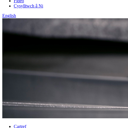
Fideo
Cysylltwch â Ni
English
Cartref