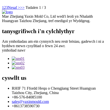
1
2
3
Nesaf >
>>
Tudalen 1 / 3
Mae Zhejiang Yaxin Mold Co, Ltd wedi'i leoli yn Nhalaith
Huangyan Taizhou Zhejiang, tref enedigol yr Wyddgrug.
tanysgrifiwch i'n cylchlythyr
Am ymholiadau am ein cynnyrch neu restr brisiau, gadewch i ni a
byddwn mewn cysylltiad o fewn 24 awr.
ymholiad nawr
cyswllt
us
RHIF 71 Ffordd Hequ o Chengjiang Street Huangyan
Taizhou City, Zhejiang, China
+86-576-84085100
sales@yaxinmould.com
+8613738590730