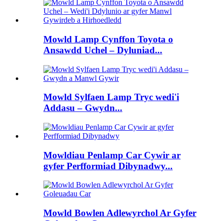
Mowld Lamp Cynffon Toyota o
Ansawdd Uchel – Dyluniad...
Mowld Sylfaen Lamp Tryc wedi'i
Addasu – Gwydn...
Mowldiau Penlamp Car Cywir ar
gyfer Perfformiad Dibynadwy...
Mowld Bowlen Adlewyrchol Ar Gyfer