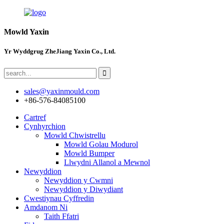
Mowld Yaxin
Yr Wyddgrug ZheJiang Yaxin Co., Ltd.
sales@yaxinmould.com
+86-576-84085100
Cartref
Cynhyrchion
Mowld Chwistrellu
Mowld Golau Modurol
Mowld Bumper
Llwydni Allanol a Mewnol
Newyddion
Newyddion y Cwmni
Newyddion y Diwydiant
Cwestiynau Cyffredin
Amdanom Ni
Taith Ffatri