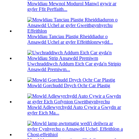
Mowldiau Mewnol Modurol Manwl gywir ar
gyfer Ffit Perffaith...
Mowldiau Tanciau Plastig Rheiddiadur o
Ansawdd Uchel ar gyfer Effeithlonrwydd...
Uwchraddiwch Addurn Eich Car gyda'n Stripio
Ansawdd Premiwm...
Mowld Gorchudd Drych Ochr Car Plastig
Mowld Adlewyrchydd Auto Cywir a Gwydn ar
gyfer Eich Ma...