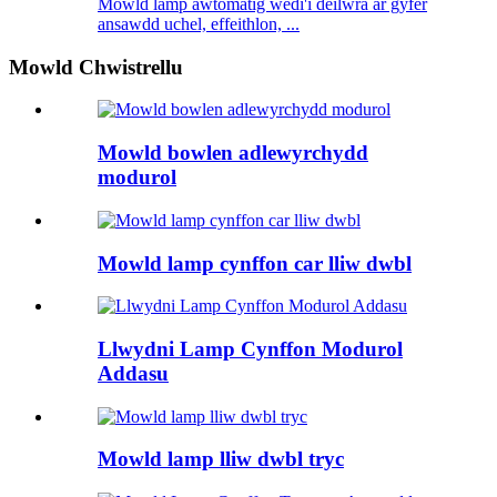
Mowld lamp awtomatig wedi'i deilwra ar gyfer
ansawdd uchel, effeithlon, ...
Mowld Chwistrellu
Mowld bowlen adlewyrchydd
modurol
Mowld lamp cynffon car lliw dwbl
Llwydni Lamp Cynffon Modurol
Addasu
Mowld lamp lliw dwbl tryc