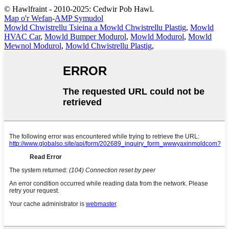
© Hawlfraint - 2010-2025: Cedwir Pob Hawl.
Map o'r Wefan
-
AMP Symudol
Mowld Chwistrellu Tsieina a Mowld Chwistrellu Plastig
,
Mowld
HVAC Car
,
Mowld Bumper Modurol
,
Mowld Modurol
,
Mowld
Mewnol Modurol
,
Mowld Chwistrellu Plastig
,